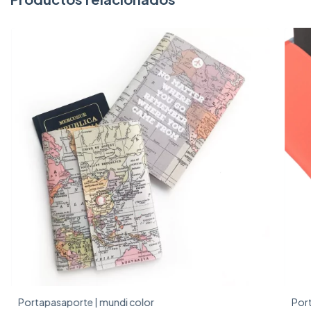
Portapasaporte | mundi color
Por