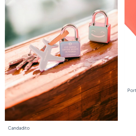
Por
Candadito