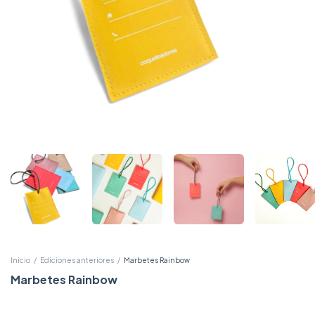
Inicio
/
Ediciones anteriores
/
Marbetes Rainbow
Marbetes Rainbow