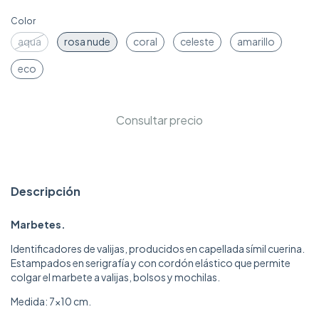
Color
aqua
rosa nude
coral
celeste
amarillo
eco
Descripción
Marbetes.
Identificadores de valijas, producidos en capellada símil cuerina.
Estampados en serigrafía y con cordón elástico que permite
colgar el marbete a valijas, bolsos y mochilas.
Medida: 7x10 cm.