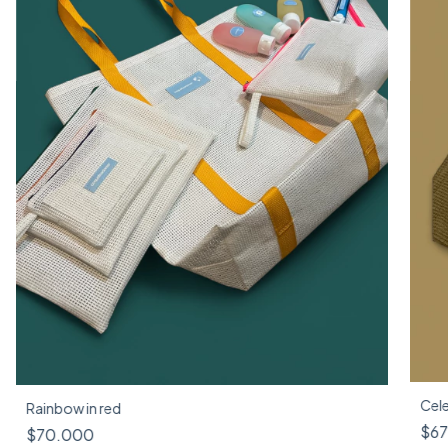
Cel
Rainbow in red
$67
$70.000