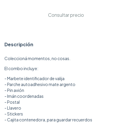
Descripción
Coleccioná momentos, no cosas.
El combo incluye:
- Marbete identificador de valija
- Parche autoadhesivo mate argento
- Pin avión
- Imán coordenadas
- Postal
- Llavero
- Stickers
- Cajita contenedora, para guardar recuerdos