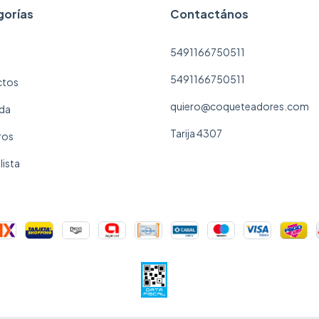
gorías
Contactános
5491166750511
5491166750511
ctos
quiero@coqueteadores.com
da
Tarija 4307
ros
lista