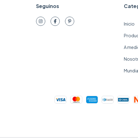
Seguinos
Cate
Inicio
Produ
A medi
Nosot
Mundia