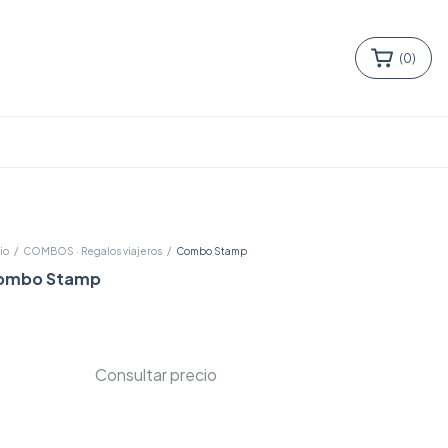
(
0
)
io
/
COMBOS · Regalos viajeros
/
Combo Stamp
ombo Stamp